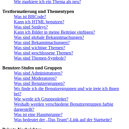
Wie markiere ich ein Thema als neu?
Textformatierung und Thementypen
Was ist BBCode?
Kann ich HTML benutzen?
Was sind Smileys?
Kann ich Bilder in meine Beiträge einfügen?
Was sind globale Bekanntmachungen?
Was sind Bekanntmachungen?
Was sind wichtige Themen?
Was sind geschlossene Themen?
Was sind Themen-Symbole?
Benutzer-Stufen und Gruppen
Was sind Administratoren?
Was sind Moderatoren?
Was sind Benutzergruppen?
Wo finde ich die Benutzergruppen und wie trete ich ihnen
bei?
Wie werde ich Gruppenleiter?
Weshalb werden verschiedene Benutzergruppen farbig
dargestellt?
Was ist eine Hauptgruppe?
Was bedeutet der „Das Team“-Link auf der Startseite?