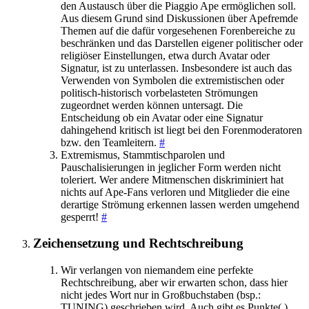
den Austausch über die Piaggio Ape ermöglichen soll.
Aus diesem Grund sind Diskussionen über Apefremde
Themen auf die dafür vorgesehenen Forenbereiche zu
beschränken und das Darstellen eigener politischer oder
religiöser Einstellungen, etwa durch Avatar oder
Signatur, ist zu unterlassen. Insbesondere ist auch das
Verwenden von Symbolen die extremistischen oder
politisch-historisch vorbelasteten Strömungen
zugeordnet werden können untersagt. Die
Entscheidung ob ein Avatar oder eine Signatur
dahingehend kritisch ist liegt bei den Forenmoderatoren
bzw. den Teamleitern.
#
Extremismus, Stammtischparolen und
Pauschalisierungen in jeglicher Form werden nicht
toleriert. Wer andere Mitmenschen diskriminiert hat
nichts auf Ape-Fans verloren und Mitglieder die eine
derartige Strömung erkennen lassen werden umgehend
gesperrt!
#
Zeichensetzung und Rechtschreibung
Wir verlangen von niemandem eine perfekte
Rechtschreibung, aber wir erwarten schon, dass hier
nicht jedes Wort nur in Großbuchstaben (bsp.:
TUNING) geschrieben wird. Auch gibt es Punkte(.),