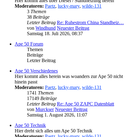
Hier kommt alles über Diesel / Standheizung herein
Moderatoren:
Paetz
,
lucky-mary
,
wilde-131
3
Themen
38
Beiträge
Letzter Beitrag
Re: Ruhestrom China Standheiz…
von
Windhund
Neuester Beitrag
Samstag 18. Juli 2026, 08:37
Ape 50 Forum
Themen
Beiträge
Letzter Beitrag
Ape 50 Verschiedenes
Hier kommt alles herein was woanders zur Ape 50 nicht
hinein passt
Moderatoren:
Paetz
,
lucky-mary
,
wilde-131
1741
Themen
17149
Beiträge
Letzter Beitrag
Re: Ape 50 ZAPC Datenblatt
von
Murckser
Neuester Beitrag
Samstag 1. August 2026, 11:07
Ape 50 Technik
Hier dreht sich alles um Ape 50 Technik
Moderatoren:
Paetz
,
lucky-mary
,
wilde-131