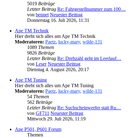
5019
Beiträge
Letzter Beitrag
Re: Fahrgestellnummer zum 100…
von
bennet
Neuester Beitrag
Donnerstag 16. Juli 2026, 11:31
Ape TM Technik
Hier dreht sich alles um Ape TM Technik
Moderatoren:
Paetz
,
lucky-mary
,
wilde-131
1089
Themen
9826
Beiträge
Letzter Beitrag
Re: Drehzahl geht im Leerlauf…
von
Leser
Neuester Beitrag
Dienstag 4. August 2026, 20:17
Ape TM Tuning
Hier dreht sich alles um Ape TM Tuning
Moderatoren:
Paetz
,
lucky-mary
,
wilde-131
54
Themen
562
Beiträge
Letzter Beitrag
Re: Suchscheinwerfer statt Ru…
von
GF711
Neuester Beitrag
Mittwoch 29. Juli 2026, 11:19
Ape P501, P601 Forum
Themen