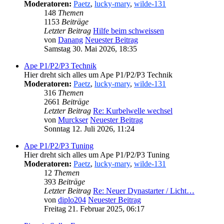
Moderatoren:
Paetz
,
lucky-mary
,
wilde-131
148
Themen
1153
Beiträge
Letzter Beitrag
Hilfe beim schweissen
von
Danang
Neuester Beitrag
Samstag 30. Mai 2026, 18:35
Ape P1/P2/P3 Technik
Hier dreht sich alles um Ape P1/P2/P3 Technik
Moderatoren:
Paetz
,
lucky-mary
,
wilde-131
316
Themen
2661
Beiträge
Letzter Beitrag
Re: Kurbelwelle wechsel
von
Murckser
Neuester Beitrag
Sonntag 12. Juli 2026, 11:24
Ape P1/P2/P3 Tuning
Hier dreht sich alles um Ape P1/P2/P3 Tuning
Moderatoren:
Paetz
,
lucky-mary
,
wilde-131
12
Themen
393
Beiträge
Letzter Beitrag
Re: Neuer Dynastarter / Licht…
von
diplo204
Neuester Beitrag
Freitag 21. Februar 2025, 06:17