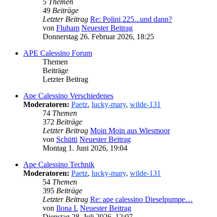
5
Themen
49
Beiträge
Letzter Beitrag
Re: Polini 225...und dann?
von
Fluham
Neuester Beitrag
Donnerstag 26. Februar 2026, 18:25
APE Calessino Forum
Themen
Beiträge
Letzter Beitrag
Ape Calessino Verschiedenes
Moderatoren:
Paetz
,
lucky-mary
,
wilde-131
74
Themen
372
Beiträge
Letzter Beitrag
Moin Moin aus Wiesmoor
von
Schütti
Neuester Beitrag
Montag 1. Juni 2026, 19:04
Ape Calessino Technik
Moderatoren:
Paetz
,
lucky-mary
,
wilde-131
54
Themen
395
Beiträge
Letzter Beitrag
Re: ape calessino Dieselpumpe…
von
Ilona L
Neuester Beitrag
Dienstag 28. Juli 2026, 12:07