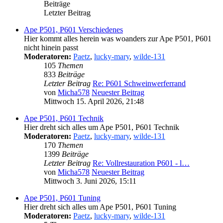
Beiträge
Letzter Beitrag
Ape P501, P601 Verschiedenes
Hier kommt alles herein was woanders zur Ape P501, P601
nicht hinein passt
Moderatoren:
Paetz
,
lucky-mary
,
wilde-131
105
Themen
833
Beiträge
Letzter Beitrag
Re: P601 Schweinwerferrand
von
Micha578
Neuester Beitrag
Mittwoch 15. April 2026, 21:48
Ape P501, P601 Technik
Hier dreht sich alles um Ape P501, P601 Technik
Moderatoren:
Paetz
,
lucky-mary
,
wilde-131
170
Themen
1399
Beiträge
Letzter Beitrag
Re: Vollrestauration P601 - l…
von
Micha578
Neuester Beitrag
Mittwoch 3. Juni 2026, 15:11
Ape P501, P601 Tuning
Hier dreht sich alles um Ape P501, P601 Tuning
Moderatoren:
Paetz
,
lucky-mary
,
wilde-131