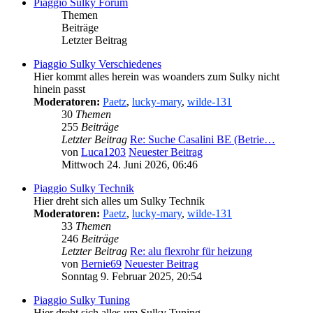
Piaggio Sulky Forum
Themen
Beiträge
Letzter Beitrag
Piaggio Sulky Verschiedenes
Hier kommt alles herein was woanders zum Sulky nicht
hinein passt
Moderatoren:
Paetz
,
lucky-mary
,
wilde-131
30
Themen
255
Beiträge
Letzter Beitrag
Re: Suche Casalini BE (Betrie…
von
Luca1203
Neuester Beitrag
Mittwoch 24. Juni 2026, 06:46
Piaggio Sulky Technik
Hier dreht sich alles um Sulky Technik
Moderatoren:
Paetz
,
lucky-mary
,
wilde-131
33
Themen
246
Beiträge
Letzter Beitrag
Re: alu flexrohr für heizung
von
Bernie69
Neuester Beitrag
Sonntag 9. Februar 2025, 20:54
Piaggio Sulky Tuning
Hier dreht sich alles um Sulky Tuning