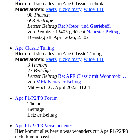
Hier dreht sich alles um Ape Classic Technik
Moderatoren:
Paetz
,
lucky-mary
,
wilde-131
98
Themen
698
Beiträge
Letzter Beitrag
Re: Motor- und Getriebeöl
von
Benutzer 13405 gelöscht
Neuester Beitrag
Dienstag 28. April 2026, 23:02
Ape Classic Tuning
Hier dreht sich alles um Ape Classic Tuning
Moderatoren:
Paetz
,
lucky-mary
,
wilde-131
3
Themen
23
Beiträge
Letzter Beitrag
Re: APE Classic mit Wohnmobil…
von
Mick
Neuester Beitrag
Mittwoch 27. April 2022, 11:04
Ape P1/P2/P3 Forum
Themen
Beiträge
Letzter Beitrag
Ape P1/P2/P3 Verschiedenes
Hier kommt alles herein was woanders zur Ape P1/P2/P3
nicht hinein passt