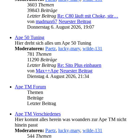
3603
Themen
39843
Beiträge
Letzter Beitrag
Re: C80 läuft mit Choke, stir…
von
madmax67
Neuester Beitrag
Donnerstag 6. August 2026, 19:07
Ape 50 Tuning
Hier dreht sich alles um Ape 50 Tuning
Moderatoren:
Paetz
,
lucky-mary
,
wilde-131
781
Themen
11290
Beiträge
Letzter Beitrag
Re: Sito Plus einbauen
von
Max++Ape
Neuester Beitrag
Dienstag 4. August 2026, 21:34
Ape TM Forum
Themen
Beiträge
Letzter Beitrag
Ape TM Verschiedenes
Hier kommt alles herein was woanders zur Ape TM nicht
hinein passt
Moderatoren:
Paetz
,
lucky-mary
,
wilde-131
544
Themen