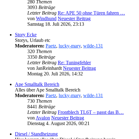
280
Themen
3093
Beiträge
Letzter Beitrag
Re: APE 50 ohne Türen fahren …
von
Windhund
Neuester Beitrag
Samstag 18. Juli 2026, 23:13
Story Ecke
Storys, Urlaub etc
Moderatoren:
Paetz
,
lucky-mary
,
wilde-131
320
Themen
3350
Beiträge
Letzter Beitrag
Re: Tuningfehler
von
JanReinhardt
Neuester Beitrag
Montag 20. Juli 2026, 14:32
Ape Smalltalk Bereich
Alles über Ape Smalltalk Bereich
Moderatoren:
Paetz
,
lucky-mary
,
wilde-131
730
Themen
8441
Beiträge
Letzter Beitrag
Frontblech TL6T – passt das B…
von
Avalon
Neuester Beitrag
Dienstag 4. August 2026, 00:21
Diesel / Standheizung