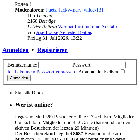
Posten !
Moderatoren:
Paetz
,
lucky-mary
,
wilde-131
165
Themen
2168
Beiträge
Letzter Beitrag
Wer hat Lust auf eine Ausfahr…
von
Ape Locke
Neuester Beitrag
Freitag 31. Juli 2026, 13:22
Anmelden
•
Registrieren
Benutzername:
Passwort:
Ich habe mein Passwort vergessen
|
Angemeldet bleiben
Statistik Block
Wer ist online?
Insgesamt sind
359
Besucher online :: 7 sichtbare Mitglieder,
0 unsichtbare Mitglieder und 352 Gäste (basierend auf den
aktiven Besuchern der letzten 20 Minuten)
Der Besucherrekord liegt bei
8087
Besuchern, die am
Mittwoch 30. Juli 2025, 10:50 gleichzeitig online waren.