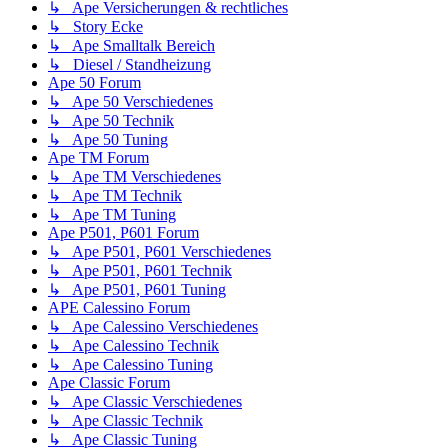
↳ Ape Versicherungen & rechtliches
↳ Story Ecke
↳ Ape Smalltalk Bereich
↳ Diesel / Standheizung
Ape 50 Forum
↳ Ape 50 Verschiedenes
↳ Ape 50 Technik
↳ Ape 50 Tuning
Ape TM Forum
↳ Ape TM Verschiedenes
↳ Ape TM Technik
↳ Ape TM Tuning
Ape P501, P601 Forum
↳ Ape P501, P601 Verschiedenes
↳ Ape P501, P601 Technik
↳ Ape P501, P601 Tuning
APE Calessino Forum
↳ Ape Calessino Verschiedenes
↳ Ape Calessino Technik
↳ Ape Calessino Tuning
Ape Classic Forum
↳ Ape Classic Verschiedenes
↳ Ape Classic Technik
↳ Ape Classic Tuning