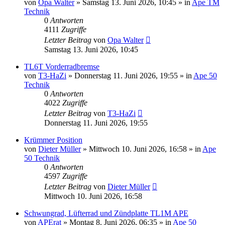
von
Opa Walter
»
Samstag 13. Juni 2026, 10:45
» in
Ape TM
Technik
0
Antworten
4111
Zugriffe
Letzter Beitrag
von
Opa Walter
Samstag 13. Juni 2026, 10:45
TL6T Vorderradbremse
von
T3-HaZi
»
Donnerstag 11. Juni 2026, 19:55
» in
Ape 50
Technik
0
Antworten
4022
Zugriffe
Letzter Beitrag
von
T3-HaZi
Donnerstag 11. Juni 2026, 19:55
Krümmer Position
von
Dieter Müller
»
Mittwoch 10. Juni 2026, 16:58
» in
Ape
50 Technik
0
Antworten
4597
Zugriffe
Letzter Beitrag
von
Dieter Müller
Mittwoch 10. Juni 2026, 16:58
Schwungrad, Lüfterrad und Zündplatte TL1M APE
von
APErat
»
Montag 8. Juni 2026, 06:35
» in
Ape 50