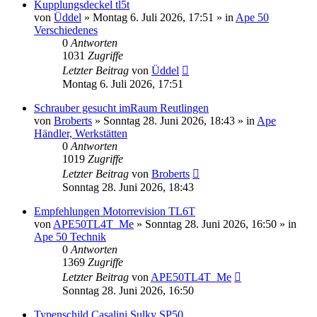
Kupplungsdeckel tl5t
von
Üddel
»
Montag 6. Juli 2026, 17:51
» in
Ape 50
Verschiedenes
0
Antworten
1031
Zugriffe
Letzter Beitrag
von
Üddel
Montag 6. Juli 2026, 17:51
Schrauber gesucht imRaum Reutlingen
von
Broberts
»
Sonntag 28. Juni 2026, 18:43
» in
Ape
Händler, Werkstätten
0
Antworten
1019
Zugriffe
Letzter Beitrag
von
Broberts
Sonntag 28. Juni 2026, 18:43
Empfehlungen Motorrevision TL6T
von
APE50TL4T_Me
»
Sonntag 28. Juni 2026, 16:50
» in
Ape 50 Technik
0
Antworten
1369
Zugriffe
Letzter Beitrag
von
APE50TL4T_Me
Sonntag 28. Juni 2026, 16:50
Typenschild Casalini Sulky SP50