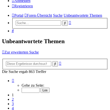
Anmelden
Registrieren
Portal
Foren-Übersicht
Suche
Unbeantwortete Themen
Erweiterte
Suche
Suche
Suche
Unbeantwortete Themen
Zur erweiterten Suche
Erweiterte
Suche
Suche
Die Suche ergab 863 Treffer
Seite
1
Gehe zu Seite:
von
35
1
2
3
4