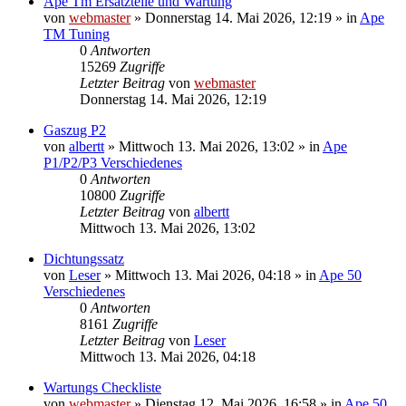
Ape Tm Ersatzteile und Wartung
von
webmaster
»
Donnerstag 14. Mai 2026, 12:19
» in
Ape
TM Tuning
0
Antworten
15269
Zugriffe
Letzter Beitrag
von
webmaster
Donnerstag 14. Mai 2026, 12:19
Gaszug P2
von
albertt
»
Mittwoch 13. Mai 2026, 13:02
» in
Ape
P1/P2/P3 Verschiedenes
0
Antworten
10800
Zugriffe
Letzter Beitrag
von
albertt
Mittwoch 13. Mai 2026, 13:02
Dichtungssatz
von
Leser
»
Mittwoch 13. Mai 2026, 04:18
» in
Ape 50
Verschiedenes
0
Antworten
8161
Zugriffe
Letzter Beitrag
von
Leser
Mittwoch 13. Mai 2026, 04:18
Wartungs Checkliste
von
webmaster
»
Dienstag 12. Mai 2026, 16:58
» in
Ape 50