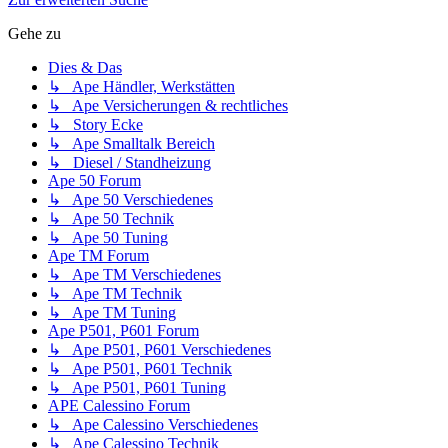
Gehe zu
Dies & Das
↳ Ape Händler, Werkstätten
↳ Ape Versicherungen & rechtliches
↳ Story Ecke
↳ Ape Smalltalk Bereich
↳ Diesel / Standheizung
Ape 50 Forum
↳ Ape 50 Verschiedenes
↳ Ape 50 Technik
↳ Ape 50 Tuning
Ape TM Forum
↳ Ape TM Verschiedenes
↳ Ape TM Technik
↳ Ape TM Tuning
Ape P501, P601 Forum
↳ Ape P501, P601 Verschiedenes
↳ Ape P501, P601 Technik
↳ Ape P501, P601 Tuning
APE Calessino Forum
↳ Ape Calessino Verschiedenes
↳ Ape Calessino Technik