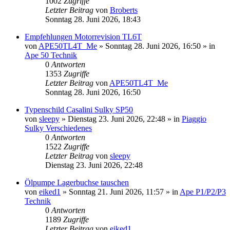
1002
Zugriffe
Letzter Beitrag
von
Broberts
Sonntag 28. Juni 2026, 18:43
Empfehlungen Motorrevision TL6T
von
APE50TL4T_Me
»
Sonntag 28. Juni 2026, 16:50
» in
Ape 50 Technik
0
Antworten
1353
Zugriffe
Letzter Beitrag
von
APE50TL4T_Me
Sonntag 28. Juni 2026, 16:50
Typenschild Casalini Sulky SP50
von
sleepy
»
Dienstag 23. Juni 2026, 22:48
» in
Piaggio
Sulky Verschiedenes
0
Antworten
1522
Zugriffe
Letzter Beitrag
von
sleepy
Dienstag 23. Juni 2026, 22:48
Ölpumpe Lagerbuchse tauschen
von
eiked1
»
Sonntag 21. Juni 2026, 11:57
» in
Ape P1/P2/P3
Technik
0
Antworten
1189
Zugriffe
Letzter Beitrag
von
eiked1