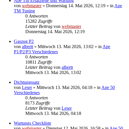
Ape Tm Ersatzteile und Wartung
von
webmaster
»
Donnerstag 14. Mai 2026, 12:19
» in
Ape
TM Tuning
0
Antworten
15282
Zugriffe
Letzter Beitrag
von
webmaster
Donnerstag 14. Mai 2026, 12:19
Gaszug P2
von
albertt
»
Mittwoch 13. Mai 2026, 13:02
» in
Ape
P1/P2/P3 Verschiedenes
0
Antworten
10811
Zugriffe
Letzter Beitrag
von
albertt
Mittwoch 13. Mai 2026, 13:02
Dichtungssatz
von
Leser
»
Mittwoch 13. Mai 2026, 04:18
» in
Ape 50
Verschiedenes
0
Antworten
8173
Zugriffe
Letzter Beitrag
von
Leser
Mittwoch 13. Mai 2026, 04:18
Wartungs Checkliste
von
webmaster
»
Dienstag 12. Mai 2026, 16:58
» in
Ape 50