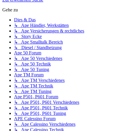
Gehe zu
Dies & Das
↳ Ape Händler, Werkstätten
↳ Ape Versicherungen & rechtliches
↳ Story Ecke
↳ Ape Smalltalk Bereich
↳ Diesel / Standheizung
Ape 50 Forum
↳ Ape 50 Verschiedenes
↳ Ape 50 Technik
↳ Ape 50 Tuning
Ape TM Forum
↳ Ape TM Verschiedenes
↳ Ape TM Technik
↳ Ape TM Tuning
Ape P501, P601 Forum
↳ Ape P501, P601 Verschiedenes
↳ Ape P501, P601 Technik
↳ Ape P501, P601 Tuning
APE Calessino Forum
↳ Ape Calessino Verschiedenes
↳ Ape Calessino Technik