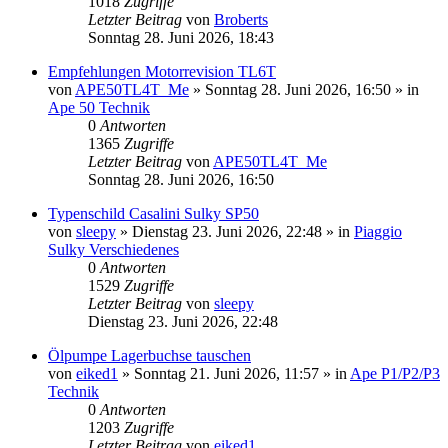
1018
Zugriffe
Letzter Beitrag
von
Broberts
Sonntag 28. Juni 2026, 18:43
Empfehlungen Motorrevision TL6T
von
APE50TL4T_Me
»
Sonntag 28. Juni 2026, 16:50
» in
Ape 50 Technik
0
Antworten
1365
Zugriffe
Letzter Beitrag
von
APE50TL4T_Me
Sonntag 28. Juni 2026, 16:50
Typenschild Casalini Sulky SP50
von
sleepy
»
Dienstag 23. Juni 2026, 22:48
» in
Piaggio
Sulky Verschiedenes
0
Antworten
1529
Zugriffe
Letzter Beitrag
von
sleepy
Dienstag 23. Juni 2026, 22:48
Ölpumpe Lagerbuchse tauschen
von
eiked1
»
Sonntag 21. Juni 2026, 11:57
» in
Ape P1/P2/P3
Technik
0
Antworten
1203
Zugriffe
Letzter Beitrag
von
eiked1