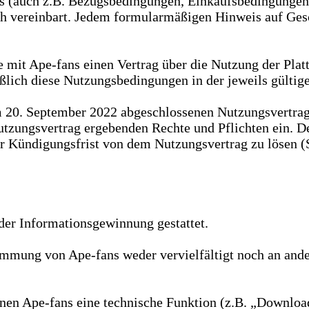
(auch z.B. Bezugsbedingungen, Einkaufsbedingungen) w
lich vereinbart. Jedem formularmäßigen Hinweis auf Ge
e mit Ape-fans einen Vertrag über die Nutzung der Plat
ßlich diese Nutzungsbedingungen in der jeweils gültig
m 20. September 2022 abgeschlossenen Nutzungsvertra
 Nutzungsvertrag ergebenden Rechte und Pflichten ein
ner Kündigungsfrist von dem Nutzungsvertrag zu lösen 
der Informationsgewinnung gestattet.
immung von Ape-fans weder vervielfältigt noch an ander
en Ape-fans eine technische Funktion (z.B. „Download“