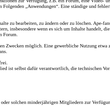
unktionen zur Verfügung, z.B. ein Forum, eine Video- un
 Folgenden „Anwendungen“. Eine ständige und fehlerfr
halte zu bearbeiten, zu ändern oder zu löschen. Ape-fan
ern, insbesondere wenn es sich um Inhalte handelt, di
im Forum.
aten Zwecken möglich. Eine gewerbliche Nutzung etwa z
ans.
rei.
glied ist selbst dafür verantwortlich, die technischen 
rn oder solchen minderjährigen Mitgliedern zur Verfüg