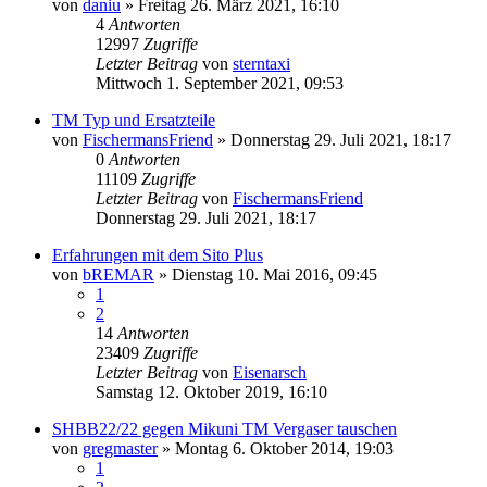
von
daniu
»
Freitag 26. März 2021, 16:10
4
Antworten
12997
Zugriffe
Letzter Beitrag
von
sterntaxi
Mittwoch 1. September 2021, 09:53
TM Typ und Ersatzteile
von
FischermansFriend
»
Donnerstag 29. Juli 2021, 18:17
0
Antworten
11109
Zugriffe
Letzter Beitrag
von
FischermansFriend
Donnerstag 29. Juli 2021, 18:17
Erfahrungen mit dem Sito Plus
von
bREMAR
»
Dienstag 10. Mai 2016, 09:45
1
2
14
Antworten
23409
Zugriffe
Letzter Beitrag
von
Eisenarsch
Samstag 12. Oktober 2019, 16:10
SHBB22/22 gegen Mikuni TM Vergaser tauschen
von
gregmaster
»
Montag 6. Oktober 2014, 19:03
1