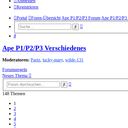
Anmelden
Registrieren
Portal
Foren-Übersicht
Ape P1/P2/P3 Forum
Ape P1/P2/P3 
Erweiterte
Suche
Suche
Suche
Ape P1/P2/P3 Verschiedenes
Moderatoren:
Paetz
,
lucky-mary
,
wilde-131
Forumsregeln
Neues Thema
Erweiterte
Suche
Suche
148 Themen
1
2
3
4
5