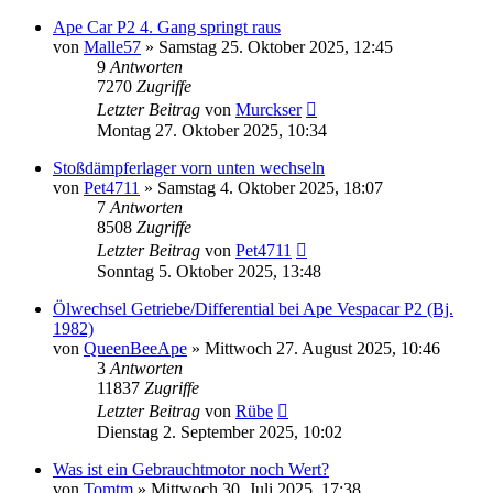
Ape Car P2 4. Gang springt raus
von
Malle57
»
Samstag 25. Oktober 2025, 12:45
9
Antworten
7270
Zugriffe
Letzter Beitrag
von
Murckser
Montag 27. Oktober 2025, 10:34
Stoßdämpferlager vorn unten wechseln
von
Pet4711
»
Samstag 4. Oktober 2025, 18:07
7
Antworten
8508
Zugriffe
Letzter Beitrag
von
Pet4711
Sonntag 5. Oktober 2025, 13:48
Ölwechsel Getriebe/Differential bei Ape Vespacar P2 (Bj.
1982)
von
QueenBeeApe
»
Mittwoch 27. August 2025, 10:46
3
Antworten
11837
Zugriffe
Letzter Beitrag
von
Rübe
Dienstag 2. September 2025, 10:02
Was ist ein Gebrauchtmotor noch Wert?
von
Tomtm
»
Mittwoch 30. Juli 2025, 17:38