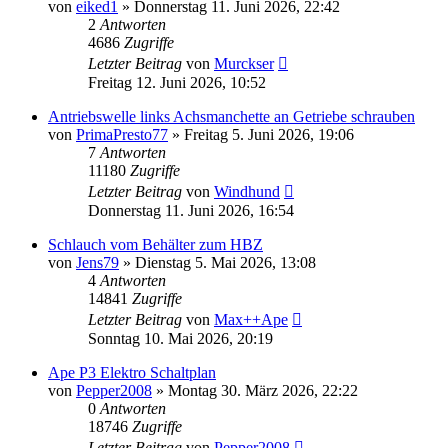
von
eiked1
»
Donnerstag 11. Juni 2026, 22:42
2
Antworten
4686
Zugriffe
Letzter Beitrag
von
Murckser
Freitag 12. Juni 2026, 10:52
Antriebswelle links Achsmanchette an Getriebe schrauben
von
PrimaPresto77
»
Freitag 5. Juni 2026, 19:06
7
Antworten
11180
Zugriffe
Letzter Beitrag
von
Windhund
Donnerstag 11. Juni 2026, 16:54
Schlauch vom Behälter zum HBZ
von
Jens79
»
Dienstag 5. Mai 2026, 13:08
4
Antworten
14841
Zugriffe
Letzter Beitrag
von
Max++Ape
Sonntag 10. Mai 2026, 20:19
Ape P3 Elektro Schaltplan
von
Pepper2008
»
Montag 30. März 2026, 22:22
0
Antworten
18746
Zugriffe
Letzter Beitrag
von
Pepper2008