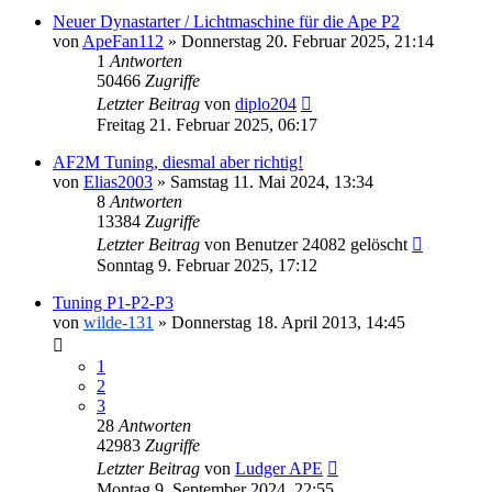
Neuer Dynastarter / Lichtmaschine für die Ape P2
von
ApeFan112
»
Donnerstag 20. Februar 2025, 21:14
1
Antworten
50466
Zugriffe
Letzter Beitrag
von
diplo204
Freitag 21. Februar 2025, 06:17
AF2M Tuning, diesmal aber richtig!
von
Elias2003
»
Samstag 11. Mai 2024, 13:34
8
Antworten
13384
Zugriffe
Letzter Beitrag
von
Benutzer 24082 gelöscht
Sonntag 9. Februar 2025, 17:12
Tuning P1-P2-P3
von
wilde-131
»
Donnerstag 18. April 2013, 14:45
1
2
3
28
Antworten
42983
Zugriffe
Letzter Beitrag
von
Ludger APE
Montag 9. September 2024, 22:55