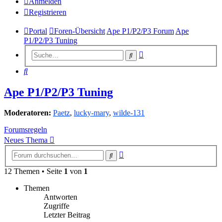
Anmelden
Registrieren
Portal
Foren-Übersicht
Ape P1/P2/P3 Forum
Ape
P1/P2/P3 Tuning
Erweiterte
Suche
Suche
Suche
Ape P1/P2/P3 Tuning
Moderatoren:
Paetz
,
lucky-mary
,
wilde-131
Forumsregeln
Neues Thema
Erweiterte
Suche
Suche
12 Themen • Seite
1
von
1
Themen
Antworten
Zugriffe
Letzter Beitrag