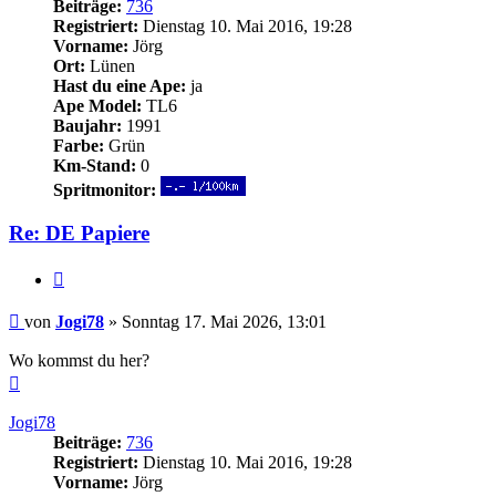
Beiträge:
736
Registriert:
Dienstag 10. Mai 2016, 19:28
Vorname:
Jörg
Ort:
Lünen
Hast du eine Ape:
ja
Ape Model:
TL6
Baujahr:
1991
Farbe:
Grün
Km-Stand:
0
Spritmonitor:
Re: DE Papiere
Zitieren
Beitrag
von
Jogi78
»
Sonntag 17. Mai 2026, 13:01
Wo kommst du her?
Nach
oben
Jogi78
Beiträge:
736
Registriert:
Dienstag 10. Mai 2016, 19:28
Vorname:
Jörg