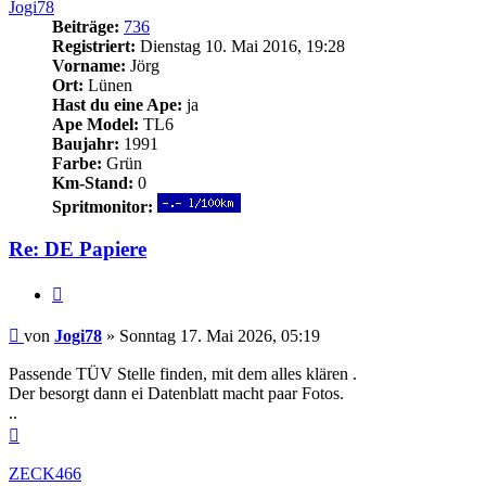
Jogi78
Beiträge:
736
Registriert:
Dienstag 10. Mai 2016, 19:28
Vorname:
Jörg
Ort:
Lünen
Hast du eine Ape:
ja
Ape Model:
TL6
Baujahr:
1991
Farbe:
Grün
Km-Stand:
0
Spritmonitor:
Re: DE Papiere
Zitieren
Beitrag
von
Jogi78
»
Sonntag 17. Mai 2026, 05:19
Passende TÜV Stelle finden, mit dem alles klären .
Der besorgt dann ei Datenblatt macht paar Fotos.
..
Nach
oben
ZECK466