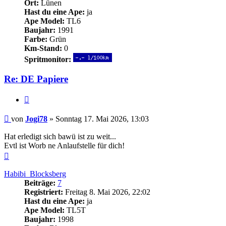
Ort:
Lünen
Hast du eine Ape:
ja
Ape Model:
TL6
Baujahr:
1991
Farbe:
Grün
Km-Stand:
0
Spritmonitor:
Re: DE Papiere
Zitieren
Beitrag
von
Jogi78
»
Sonntag 17. Mai 2026, 13:03
Hat erledigt sich bawü ist zu weit...
Evtl ist Worb ne Anlaufstelle für dich!
Nach
oben
Habibi_Blocksberg
Beiträge:
7
Registriert:
Freitag 8. Mai 2026, 22:02
Hast du eine Ape:
ja
Ape Model:
TL5T
Baujahr:
1998