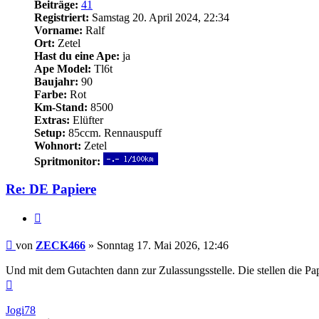
Beiträge:
41
Registriert:
Samstag 20. April 2024, 22:34
Vorname:
Ralf
Ort:
Zetel
Hast du eine Ape:
ja
Ape Model:
Tl6t
Baujahr:
90
Farbe:
Rot
Km-Stand:
8500
Extras:
Elüfter
Setup:
85ccm. Rennauspuff
Wohnort:
Zetel
Spritmonitor:
Re: DE Papiere
Zitieren
Beitrag
von
ZECK466
»
Sonntag 17. Mai 2026, 12:46
Und mit dem Gutachten dann zur Zulassungsstelle. Die stellen die P
Nach
oben
Jogi78