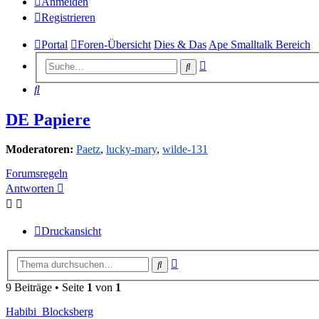
Anmelden
Registrieren
Portal
Foren-Übersicht
Dies & Das
Ape Smalltalk Bereich
Erweiterte
Suche
Suche
Suche
DE Papiere
Moderatoren:
Paetz
,
lucky-mary
,
wilde-131
Forumsregeln
Antworten
Druckansicht
Erweiterte
Suche
Suche
9 Beiträge • Seite
1
von
1
Habibi_Blocksberg