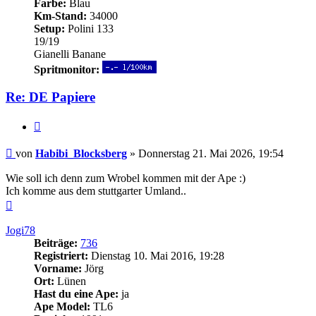
Farbe:
Blau
Km-Stand:
34000
Setup:
Polini 133
19/19
Gianelli Banane
Spritmonitor:
Re: DE Papiere
Zitieren
Beitrag
von
Habibi_Blocksberg
»
Donnerstag 21. Mai 2026, 19:54
Wie soll ich denn zum Wrobel kommen mit der Ape :)
Ich komme aus dem stuttgarter Umland..
Nach
oben
Jogi78
Beiträge:
736
Registriert:
Dienstag 10. Mai 2016, 19:28
Vorname:
Jörg
Ort:
Lünen
Hast du eine Ape:
ja
Ape Model:
TL6