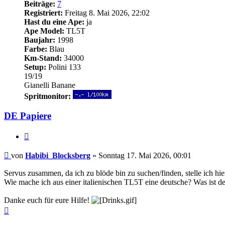
Beiträge:
7
Registriert:
Freitag 8. Mai 2026, 22:02
Hast du eine Ape:
ja
Ape Model:
TL5T
Baujahr:
1998
Farbe:
Blau
Km-Stand:
34000
Setup:
Polini 133
19/19
Gianelli Banane
Spritmonitor:
DE Papiere
Zitieren
Beitrag
von
Habibi_Blocksberg
»
Sonntag 17. Mai 2026, 00:01
Servus zusammen, da ich zu blöde bin zu suchen/finden, stelle ich hier
Wie mache ich aus einer italienischen TL5T eine deutsche? Was ist de
Danke euch für eure Hilfe!
Nach
oben