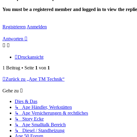
You must be a registered member and logged in to view the replies 
Registrieren
Anmelden
Antworten
Druckansicht
1 Beitrag • Seite
1
von
1
Zurück zu „Ape TM Technik“
Gehe zu
Dies & Das
↳ Ape Händler, Werkstätten
↳ Ape Versicherungen & rechtliches
↳ Story Ecke
↳ Ape Smalltalk Bereich
↳ Diesel / Standheizung
Ape 50 Forum