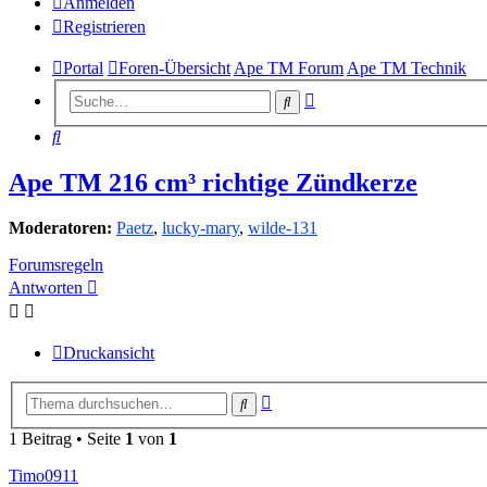
Anmelden
Registrieren
Portal
Foren-Übersicht
Ape TM Forum
Ape TM Technik
Erweiterte
Suche
Suche
Suche
Ape TM 216 cm³ richtige Zündkerze
Moderatoren:
Paetz
,
lucky-mary
,
wilde-131
Forumsregeln
Antworten
Druckansicht
Erweiterte
Suche
Suche
1 Beitrag • Seite
1
von
1
Timo0911