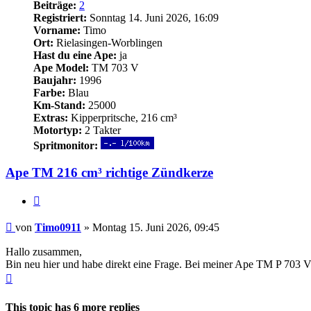
Beiträge:
2
Registriert:
Sonntag 14. Juni 2026, 16:09
Vorname:
Timo
Ort:
Rielasingen-Worblingen
Hast du eine Ape:
ja
Ape Model:
TM 703 V
Baujahr:
1996
Farbe:
Blau
Km-Stand:
25000
Extras:
Kipperpritsche, 216 cm³
Motortyp:
2 Takter
Spritmonitor:
Ape TM 216 cm³ richtige Zündkerze
Zitieren
Beitrag
von
Timo0911
»
Montag 15. Juni 2026, 09:45
Hallo zusammen,
Bin neu hier und habe direkt eine Frage. Bei meiner Ape TM P 703
Nach
oben
This topic has
6
more replies